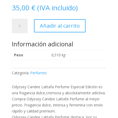
35,00
€
(IVA incluido)
Odyssey
Añadir al carrito
Candee
Lattafa
Perfume
Información adicional
Especial
Edición
Peso
0,510 kg
cantidad
Categoría:
Perfumes
Odyssey Candee Lattafa Perfume Especial Edición es
una fragancia dulce,cremosa y absolutamente adictiva.
Compra Odyssey Candee Lattafa Perfume al mejor
precio. Fragancia dulce, intensa y femenina con envío
rápido y calidad premium.
Odyssey Candee Lattafa Perfume destaca `por su