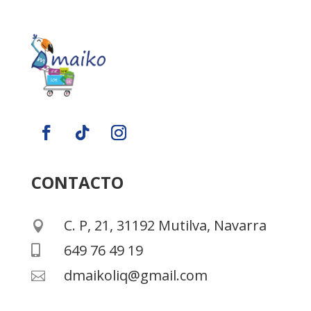
CONTACTO
C. P, 21, 31192 Mutilva, Navarra

649 76 49 19

dmaikoliq@gmail.com
