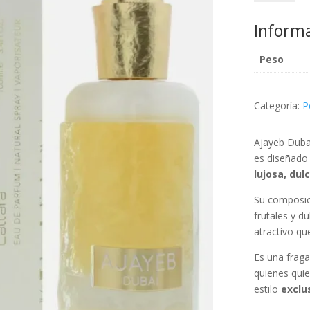
Lattafa
Perfume
Informa
Unisex
Lujoso
Peso
y
Envolvente
cantidad
Categoría:
P
Ajayeb Duba
es diseñado
lujosa, dul
Su composic
frutales y d
atractivo qu
Es una fraga
quienes quie
estilo
exclu