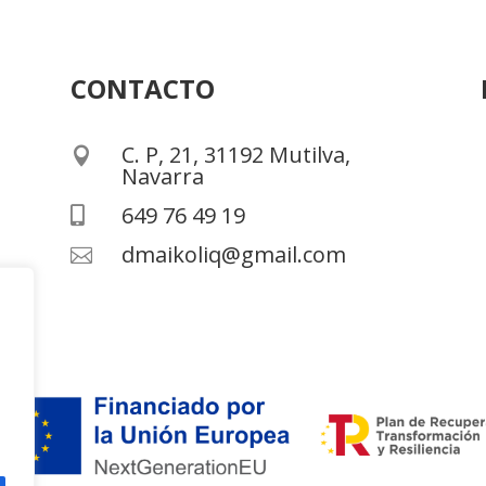
CONTACTO
C. P, 21, 31192 Mutilva,

Navarra
649 76 49 19

dmaikoliq@gmail.com
