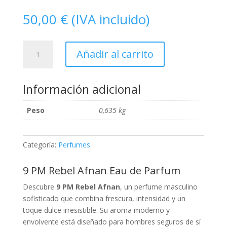
50,00
€
(IVA incluido)
9
Añadir al carrito
PM
Rebel
Afnan
Información adicional
Eau
de
Peso
0,635 kg
Parfum
cantidad
Categoría:
Perfumes
9 PM Rebel Afnan Eau de Parfum
Descubre
9 PM Rebel Afnan
, un perfume masculino
sofisticado que combina frescura, intensidad y un
toque dulce irresistible. Su aroma moderno y
envolvente está diseñado para hombres seguros de sí