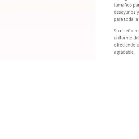
tamaños par
desayunos y
para toda la 
Su diseño mo
uniforme del
ofreciendo u
agradable.