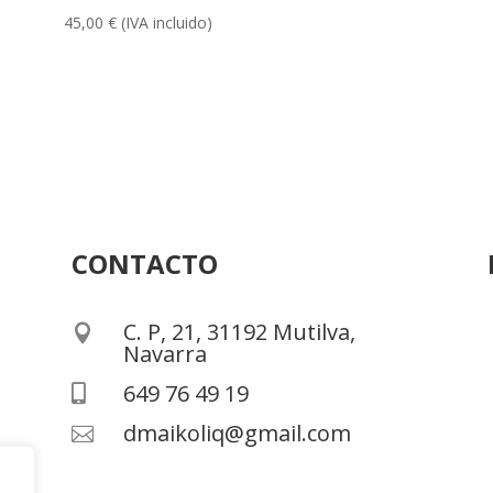
45,00
€
(IVA incluido)
CONTACTO
C. P, 21, 31192 Mutilva,

Navarra
649 76 49 19

dmaikoliq@gmail.com
