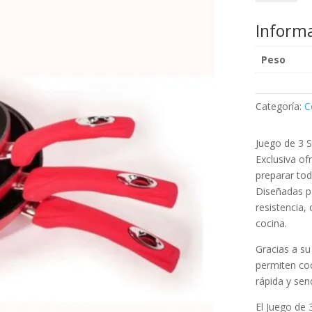
3
Sartenes
Informa
Royalty
Line
Peso
Cocina
Profesional
Edición
Categoría:
C
Exclusiva
cantidad
Juego de 3 S
Exclusiva of
preparar tod
Diseñadas pa
resistencia,
cocina.
Gracias a su
permiten coc
rápida y sen
El Juego de 