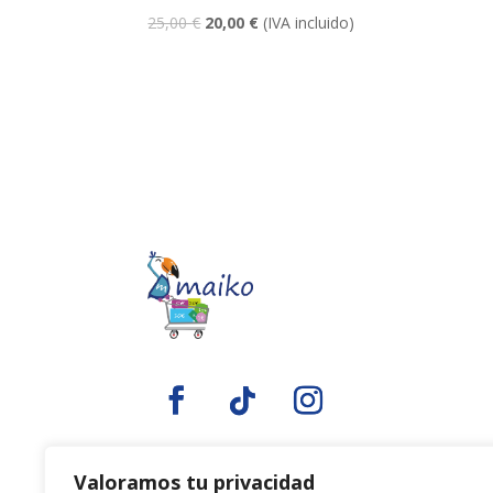
El
El
25,00
€
20,00
€
(IVA incluido)
precio
precio
original
actual
era:
es:
25,00 €.
20,00 €.
Valoramos tu privacidad